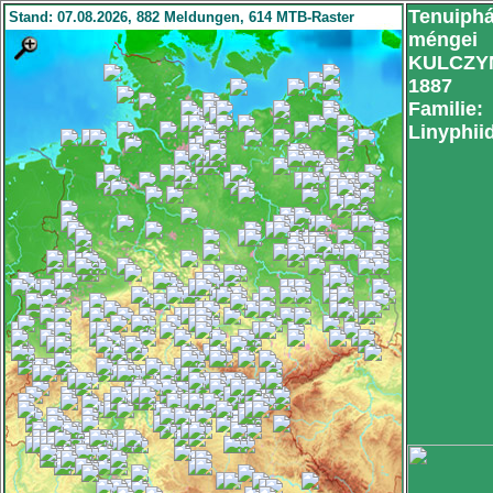
Tenuiph
Stand: 07.08.2026, 882 Meldungen, 614 MTB-Raster
méngei
KULCZYN
1887
Familie:
Linyphii