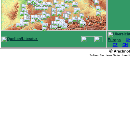
Übersich
Quellen/Literatur
Europa
U
CZ
CH
©
Arachnolo
Sollten Sie diese Seite ohne 