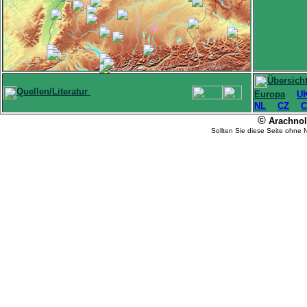
Übersich
Quellen/Literatur
Europa
U
NL
CZ
C
©
Arachnolo
Sollten Sie diese Seite ohne 